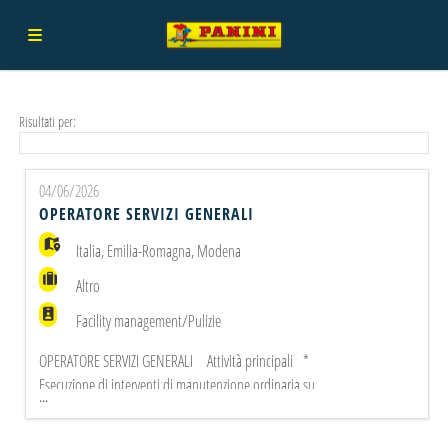
Home
Risultati per:
Offerte
04/06/2026
OPERATORE SERVIZI GENERALI
di
Carica
Italia
,
Emilia-Romagna
,
Modena
Altro
lavoro
il
Login
Facility management/Pulizie
OPERATORE SERVIZI GENERALI Attività principali *
CV
Lingua
Esecuzione di interventi di manutenzione ordinaria su
...
impianti elettrici industriali e civili (es. sostituzione
prese/interruttori, lampade, verifica linee) * Interventi di