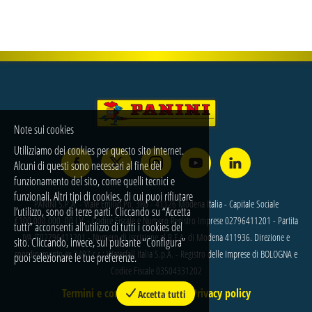
Note sui cookies
Utilizziamo dei cookies per questo sito internet.
Alcuni di questi sono necessari al fine del
funzionamento del sito, come quelli tecnici e
funzionali. Altri tipi di cookies, di cui puoi rifiutare
PANINI S.P.A. - Viale Emilio Po, 380 - 41126 Modena Italia - Capitale Sociale
l’utilizzo, sono di terze parti. Cliccando su “Accetta
€100.000.000, 00 I.V. - Codice Fiscale e Numero Registro Imprese 02796411201 - Partita
tutti” acconsenti all’utilizzo di tutti i cookies del
IVA IT02796411201 - Numero di iscrizione al R.E.A. di Modena 411936. Direzione e
sito. Cliccando, invece, sul pulsante “Configura”
coordinamento ex 2497 c.c.: Waterfall Italia S.p.A. - Registro delle Imprese di BOLOGNA e
puoi selezionare le tue preferenze.
Codice Fiscale 03504331202
Termini e condizioni
Privacy policy
Accetta tutti