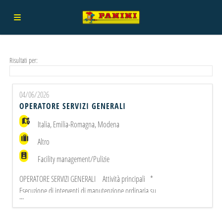
Home
Risultati per:
Offerte
04/06/2026
OPERATORE SERVIZI GENERALI
di
Carica
Italia
,
Emilia-Romagna
,
Modena
Altro
lavoro
il
Login
Facility management/Pulizie
OPERATORE SERVIZI GENERALI Attività principali *
CV
Lingua
Esecuzione di interventi di manutenzione ordinaria su
...
impianti elettrici industriali e civili (es. sostituzione
prese/interruttori, lampade, verifica linee) * Interventi di