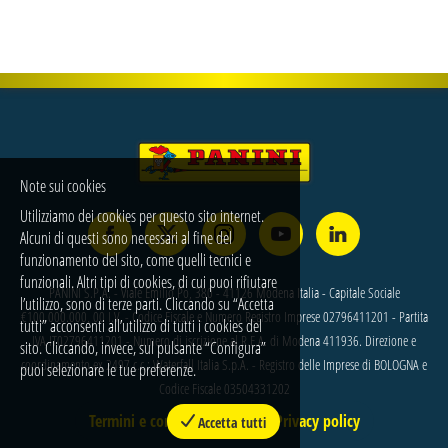
Note sui cookies
Utilizziamo dei cookies per questo sito internet.
Alcuni di questi sono necessari al fine del
funzionamento del sito, come quelli tecnici e
funzionali. Altri tipi di cookies, di cui puoi rifiutare
PANINI S.P.A. - Viale Emilio Po, 380 - 41126 Modena Italia - Capitale Sociale
l’utilizzo, sono di terze parti. Cliccando su “Accetta
€100.000.000, 00 I.V. - Codice Fiscale e Numero Registro Imprese 02796411201 - Partita
tutti” acconsenti all’utilizzo di tutti i cookies del
IVA IT02796411201 - Numero di iscrizione al R.E.A. di Modena 411936. Direzione e
sito. Cliccando, invece, sul pulsante “Configura”
coordinamento ex 2497 c.c.: Waterfall Italia S.p.A. - Registro delle Imprese di BOLOGNA e
puoi selezionare le tue preferenze.
Codice Fiscale 03504331202
Termini e condizioni
Privacy policy
Accetta tutti