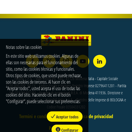
Windows 10/11. Supporto nella gestione dell'infrastruttura
Active Directory, DNS, DHCP, GPO. Attività di base sul
networking: configurazione e gestione di switch (VLAN,
trunk, p
Notas sobre las cookies
En este sitio web utilizamos cookies. Algunas de
ellas son necesarias para el funcionamiento del
sitio, como las cookies técnicas y funcionales.
Otros tipos de cookies, que usted puede rechazar,
PANINI S.P.A. - Viale Emilio Po, 380 - 41126 Modena Italia - Capitale Sociale
son las cookies de terceros. Al hacer clic en
€100.000.000, 00 I.V. - Codice Fiscale e Numero Registro Imprese 02796411201 - Partita
"Aceptar todos", usted acepta el uso de todas las
IVA IT02796411201 - Numero di iscrizione al R.E.A. di Modena 411936. Direzione e
cookies del sitio. Haciendo clic en el botón
coordinamento ex 2497 c.c.: Waterfall Italia S.p.A. - Registro delle Imprese di BOLOGNA e
"Configurar", puede seleccionar sus preferencias.
Codice Fiscale 03504331202
Termini e condizioni
Política de privacidad
Aceptar todos
Política de Cookies
Configurar