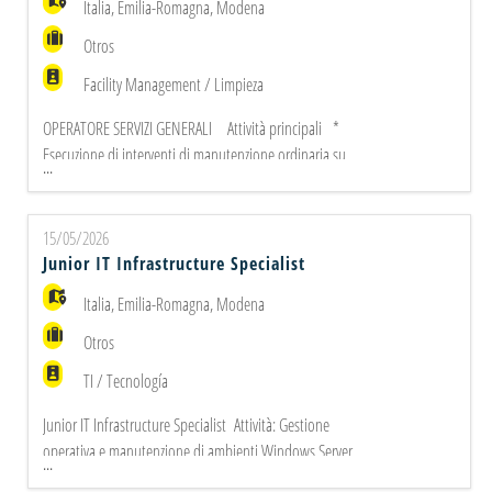
Italia
,
Emilia-Romagna
,
Modena
Otros
Facility Management / Limpieza
OPERATORE SERVIZI GENERALI Attività principali *
Esecuzione di interventi di manutenzione ordinaria su
...
impianti elettrici industriali e civili (es. sostituzione
prese/interruttori, lampade, verifica linee) * Interventi di
base su impianti idraulici (rubinetteria, scarichi, piccole
15/05/2026
perdite) * Attività di piccola manutenzione meccanica e g
Junior IT Infrastructure Specialist
Italia
,
Emilia-Romagna
,
Modena
Otros
TI / Tecnología
Junior IT Infrastructure Specialist Attività: Gestione
operativa e manutenzione di ambienti Windows Server
...
Configurazione, installazione e troubleshooting dei client