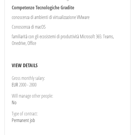
Competenze Tecnologiche Gradite
conoscenza di ambienti di virtualizzazione VMware
Conoscenza di macOS
familiarità con gli ecosistemi di produttività Microsoft 365: Teams,
Onedrive, Office
VIEW DETAILS
Gross monthly salary:
EUR
2000
-
2800
Will manage other people:
No
Type of contract:
Permanent job