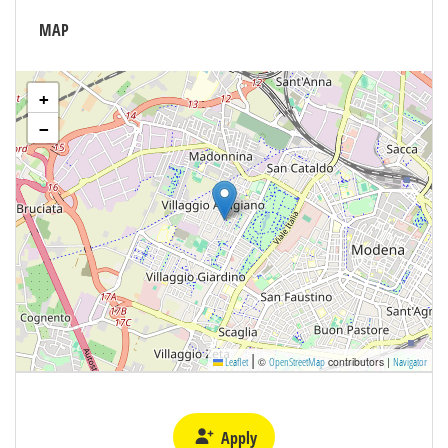
MAP
+
−
|
©
contributors |
Leaflet
OpenStreetMap
Navigator
Apply