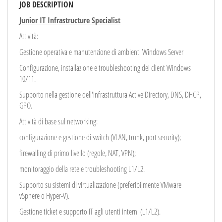
EN
JOB DESCRIPTION
Junior IT Infrastructure Specialist
FR
Attività:
Gestione operativa e manutenzione di ambienti Windows Server
Configurazione, installazione e troubleshooting dei client Windows
IT
10/11.
Supporto nella gestione dell'infrastruttura Active Directory, DNS, DHCP,
DE
GPO.
Attività di base sul networking:
configurazione e gestione di switch (VLAN, trunk, port security);
ES
firewalling di primo livello (regole, NAT, VPN);
monitoraggio della rete e troubleshooting L1/L2.
PT
Supporto su sistemi di virtualizzazione (preferibilmente VMware
vSphere o Hyper-V).
Gestione ticket e supporto IT agli utenti interni (L1/L2).