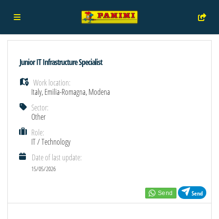
Home
Junior IT Infrastructure Specialist
Work location:
Job
Italy
,
Emilia-Romagna
,
Modena
Sector:
Other
list
Upload
Role:
IT / Technology
your
Login
Date of last update:
15/05/2026
CV
Language
Send